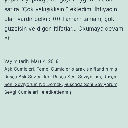
satıra “Çok yakışıklısın!” ekledim. İhtiyacın
olan vardır belki : )))) Tamam tamam, çok
güzelsin ve diğer iltifatlar…
Okumaya devam
Rusça
et
Seni
Seviyorum
Yayım tarihi
Mart 4, 2018
Aşk Cümleleri
,
Temel Cümleler
olarak sınıflandırılmış
Rusça Aşk Sözcükleri
,
Rusça Seni Seviyorum
,
Rusça
Seni Seviyorum Ne Demek
,
Rusçada Seni Seviyorum
,
Sevgi Cümleleri
ile etiketlenmiş