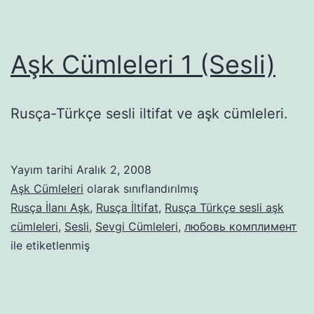
Aşk Cümleleri 1 (Sesli)
Rusça-Türkçe sesli iltifat ve aşk cümleleri.
Yayım tarihi
Aralık 2, 2008
Aşk Cümleleri
olarak sınıflandırılmış
Rusça İlanı Aşk
,
Rusça İltifat
,
Rusça Türkçe sesli aşk
cümleleri
,
Sesli
,
Sevgi Cümleleri
,
любовь комплимент
ile etiketlenmiş