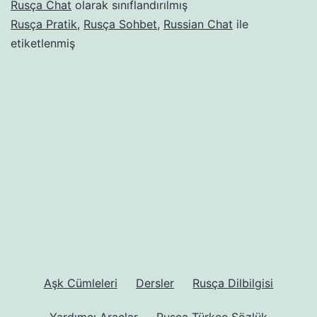
Rusça Chat
olarak sınıflandırılmış
Rusça Pratik
,
Rusça Sohbet
,
Russian Chat
ile
etiketlenmiş
Aşk Cümleleri
Dersler
Rusça Dilbilgisi
Yardımcı Araçlar
Rusça Türkçe Sözlük