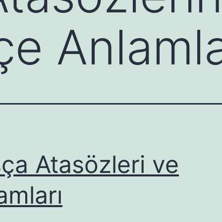
çe Anlamla
ça Atasözleri ve
amları