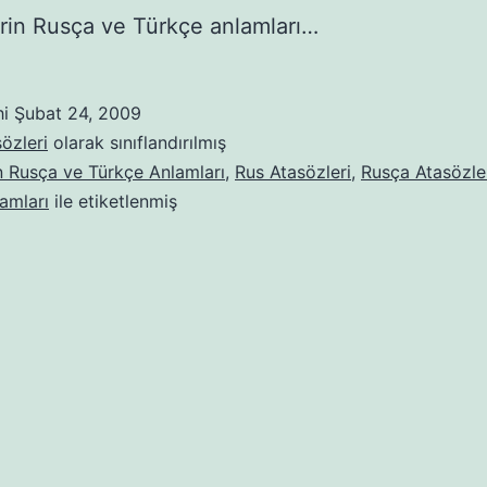
rin Rusça ve Türkçe anlamları…
hi
Şubat 24, 2009
özleri
olarak sınıflandırılmış
n Rusça ve Türkçe Anlamları
,
Rus Atasözleri
,
Rusça Atasözle
amları
ile etiketlenmiş