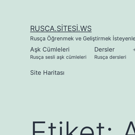
İçeriğe
geç
RUSCA.SITESI.WS
Rusça Öğrenmek ve Geliştirmek İsteyenler
Aşk Cümleleri
Dersler
Rusça sesli aşk cümleleri
Rusça dersleri
Site Haritası
Etiket: