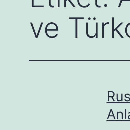
ve Türk
Rus
Anl