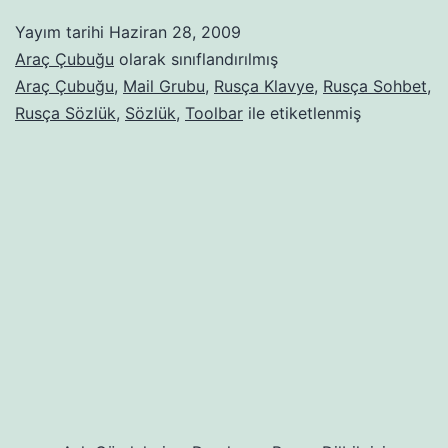
Yayım tarihi
Haziran 28, 2009
Araç Çubuğu
olarak sınıflandırılmış
Araç Çubuğu
,
Mail Grubu
,
Rusça Klavye
,
Rusça Sohbet
,
Rusça Sözlük
,
Sözlük
,
Toolbar
ile etiketlenmiş