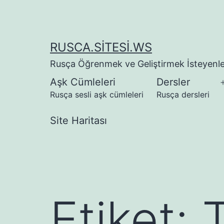
İçeriğe
geç
RUSCA.SITESI.WS
Rusça Öğrenmek ve Geliştirmek İsteyenler
Aşk Cümleleri
Dersler
Rusça sesli aşk cümleleri
Rusça dersleri
Site Haritası
Etiket: