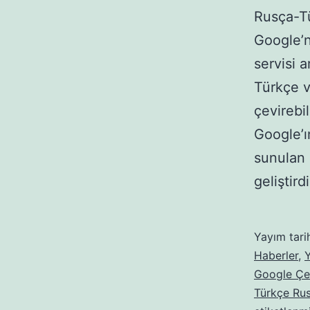
Rusça-Tü
Google’n
servisi 
Türkçe v
çevirebil
Google’ı
sunulan d
geliştirdi
Yayım tari
Haberler
,
Y
Google Çev
Türkçe Rus