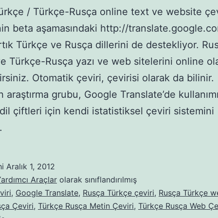
rkçe / Türkçe-Rusça online text ve website çevi
in beta aşamasındaki http://translate.google.c
artık Türkçe ve Rusça dillerini de destekliyor. Ru
e Türkçe-Rusça yazı ve web sitelerini online ol
irsiniz. Otomatik çeviri, çevirisi olarak da bilinir.
n araştırma grubu, Google Translate’de kullanım
il çiftleri için kendi istatistiksel çeviri sistemini
.
hi
Aralık 1, 2012
ardımcı Araçlar
olarak sınıflandırılmış
iri
,
Google Translate
,
Rusça Türkçe çeviri
,
Rusça Türkçe we
ça Çeviri
,
Türkçe Rusça Metin Çeviri
,
Türkçe Rusça Web Çev