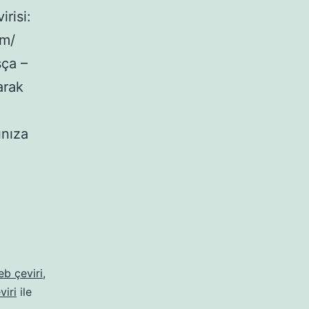
risi:
om/
sça –
arak
ınıza
b çeviri
,
iri
ile