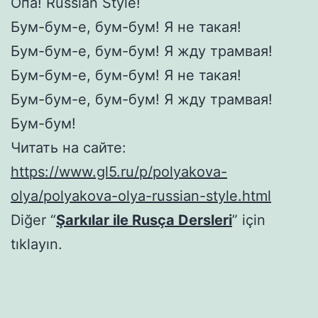
Опа! Russian Style!
Бум-бум-е, бум-бум! Я не такая!
Бум-бум-е, бум-бум! Я жду трамвая!
Бум-бум-е, бум-бум! Я не такая!
Бум-бум-е, бум-бум! Я жду трамвая!
Бум-бум!
Читать на сайте:
https://www.gl5.ru/p/polyakova-
olya/polyakova-olya-russian-style.html
Diğer “
Şarkılar ile Rusça Dersleri
” için
tıklayın.