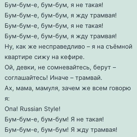
Бум-бум-е, бум-бум, я не такая!
Бум-бум-е, бум-бум, я жду трамвая!
Бум-бум-е, бум-бум, я не такая!
Бум-бум-е, бум-бум, я жду трамвая!
Ну, как же несправедливо – я на съёмной
квартире сижу на кефире.
Ой, девки, не сомневайтесь, берут –
соглашайтесь! Иначе – трамвай.
Ах, мама, мамуля, зачем же всем говорю
я:
Опа! Russian Style!
Бум-бум-е, бум-бум! Я не такая!
Бум-бум-е, бум-бум! Я жду трамвая!