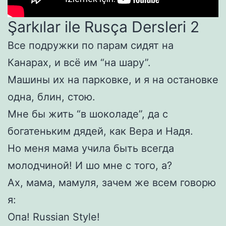
Şarkılar ile Rusça Dersleri 2
Все подружки по парам сидят на
Канарах, и всё им “на шару”.
Машины их на парковке, и я на остановке
одна, блин, стою.
Мне бы жить “в шоколаде”, да с
богатеньким дядей, как Вера и Надя.
Но меня мама учила быть всегда
молодчиной! И шо мне с того, а?
Ах, мама, мамуля, зачем же всем говорю
я:
Опа! Russian Style!