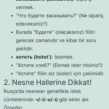
vermek.
“Что будете заказывать?” (Ne sipariş
edeceksiniz?)
Burada “будете” (olacaksınız) fiilin
gelecek zamanıdır ve kibar bir soru
şeklidir.
хотеть (hotet’)
: İstemek.
“Хотите хлеб?” (Ekmek ister misiniz?)
“Хотите” fiilin siz (sizler) için çekimidir.
2. Nesne Hallerine Dikkat!
Rusça’da nesneler genellikle istek
cümlelerinde
-ı/-i/-u/-ü
gibi ekler alır.
Örneğin: