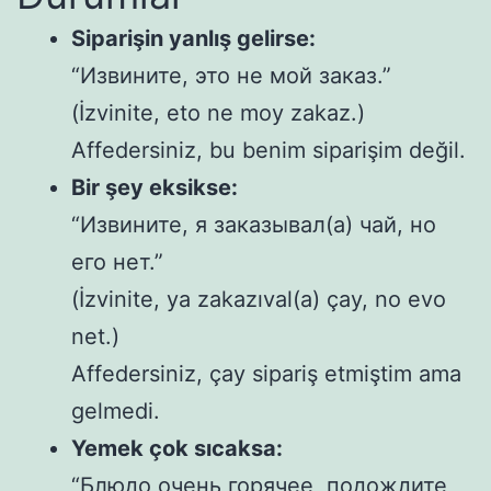
Siparişin yanlış gelirse:
“Извините, это не мой заказ.”
(İzvinite, eto ne moy zakaz.)
Affedersiniz, bu benim siparişim değil.
Bir şey eksikse:
“Извините, я заказывал(а) чай, но
его нет.”
(İzvinite, ya zakazıval(a) çay, no evo
net.)
Affedersiniz, çay sipariş etmiştim ama
gelmedi.
Yemek çok sıcaksa:
“Блюдо очень горячее, подождите