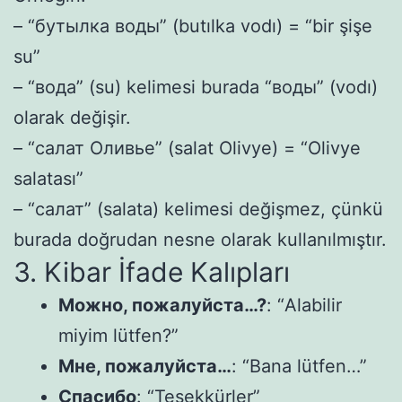
– “бутылка воды” (butılka vodı) = “bir şişe
su”
– “вода” (su) kelimesi burada “воды” (vodı)
olarak değişir.
– “салат Оливье” (salat Olivye) = “Olivye
salatası”
– “салат” (salata) kelimesi değişmez, çünkü
burada doğrudan nesne olarak kullanılmıştır.
3. Kibar İfade Kalıpları
Можно, пожалуйста…?
: “Alabilir
miyim lütfen?”
Мне, пожалуйста…
: “Bana lütfen…”
Спасибо
: “Teşekkürler”