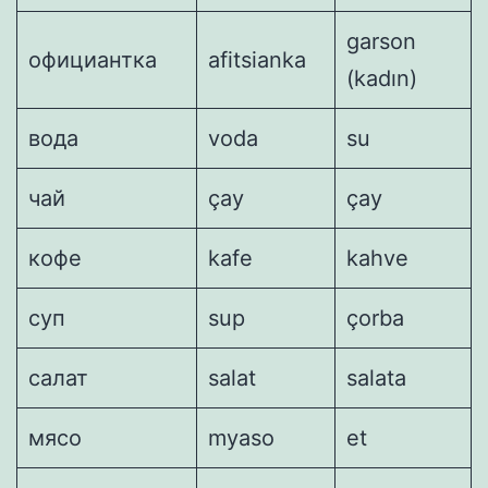
garson
официантка
afitsianka
(kadın)
вода
voda
su
чай
çay
çay
кофе
kafe
kahve
суп
sup
çorba
салат
salat
salata
мясо
myaso
et