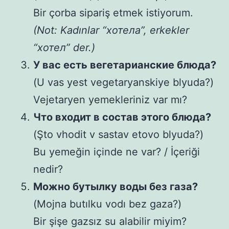
Bir çorba sipariş etmek istiyorum.
(Not: Kadınlar “хотела”, erkekler
“хотел” der.)
У вас есть вегетарианские блюда?
(U vas yest vegetaryanskiye blyuda?)
Vejetaryen yemekleriniz var mı?
Что входит в состав этого блюда?
(Şto vhodit v sastav etovo blyuda?)
Bu yemeğin içinde ne var? / İçeriği
nedir?
Можно бутылку воды без газа?
(Mojna butılku vodı bez gaza?)
Bir şişe gazsız su alabilir miyim?