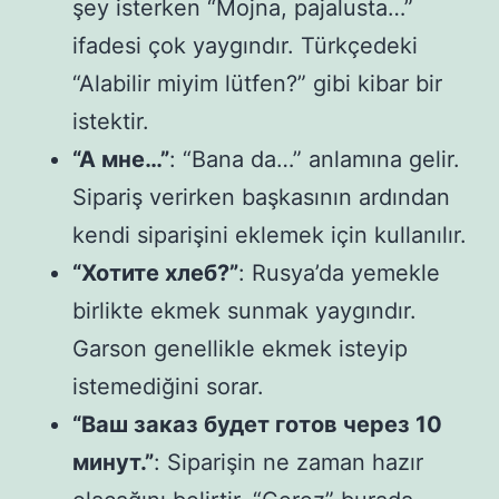
şey isterken “Mojna, pajalusta…”
ifadesi çok yaygındır. Türkçedeki
“Alabilir miyim lütfen?” gibi kibar bir
istektir.
“А мне…”
: “Bana da…” anlamına gelir.
Sipariş verirken başkasının ardından
kendi siparişini eklemek için kullanılır.
“Хотите хлеб?”
: Rusya’da yemekle
birlikte ekmek sunmak yaygındır.
Garson genellikle ekmek isteyip
istemediğini sorar.
“Ваш заказ будет готов через 10
минут.”
: Siparişin ne zaman hazır