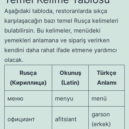
Aşağıdaki tabloda, restoranlarda sıkça
karşılaşacağın bazı temel Rusça kelimeleri
bulabilirsin. Bu kelimeler, menüdeki
yemekleri anlamana ve sipariş verirken
kendini daha rahat ifade etmene yardımcı
olacak.
Rusça
Okunuş
Türkçe
(Кириллица)
(Latin)
Anlamı
меню
menyu
menü
garson
официант
afitsiant
(erkek)