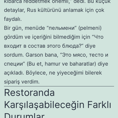
kibarca reddetmek önemli,” dedi. Bu küçük
detaylar, Rus kültürünü anlamak için çok
faydalı.
Bir gün, menüde “пельмени” (pelmeni)
gördüm ve içeriğini bilmediğim için “Что
входит в состав этого блюда?” diye
sordum. Garson bana, “Это мясо, тесто и
специи” (Bu et, hamur ve baharatlar) diye
açıkladı. Böylece, ne yiyeceğimi bilerek
sipariş verdim.
Restoranda
Karşılaşabileceğin Farklı
Durumlar