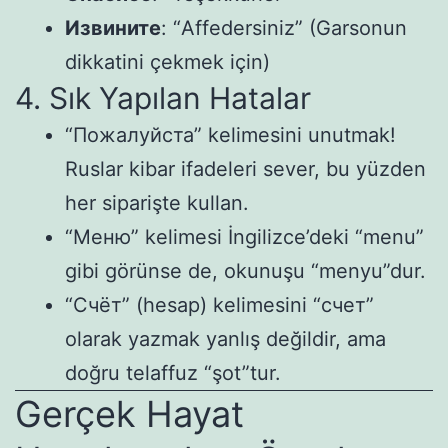
Извините
: “Affedersiniz” (Garsonun
dikkatini çekmek için)
4. Sık Yapılan Hatalar
“Пожалуйста” kelimesini unutmak!
Ruslar kibar ifadeleri sever, bu yüzden
her siparişte kullan.
“Меню” kelimesi İngilizce’deki “menu”
gibi görünse de, okunuşu “menyu”dur.
“Счёт” (hesap) kelimesini “счет”
olarak yazmak yanlış değildir, ama
doğru telaffuz “şot”tur.
Gerçek Hayat