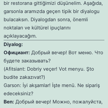
bir restorana gittiğimizi düşünelim. Aşağıda,
garsonla aramızda geçen tipik bir diyalogu
bulacaksın. Diyalogdan sonra, önemli
noktaları ve kültürel ipuçlarını
açıklayacağım.
Diyalog:
Официант:
Добрый вечер! Вот меню. Что
будете заказывать?
(Afitsiant: Dobriy veçer! Vot menyu. Şto
budite zakazıvat?)
Garson: İyi akşamlar! İşte menü. Ne sipariş
edeceksiniz?
Ben:
Добрый вечер! Можно, пожалуйста,