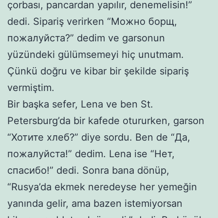
çorbası, pancardan yapılır, denemelisin!”
dedi. Sipariş verirken “Можно борщ,
пожалуйста?” dedim ve garsonun
yüzündeki gülümsemeyi hiç unutmam.
Çünkü doğru ve kibar bir şekilde sipariş
vermiştim.
Bir başka sefer, Lena ve ben St.
Petersburg’da bir kafede otururken, garson
“Хотите хлеб?” diye sordu. Ben de “Да,
пожалуйста!” dedim. Lena ise “Нет,
спасибо!” dedi. Sonra bana dönüp,
“Rusya’da ekmek neredeyse her yemeğin
yanında gelir, ama bazen istemiyorsan