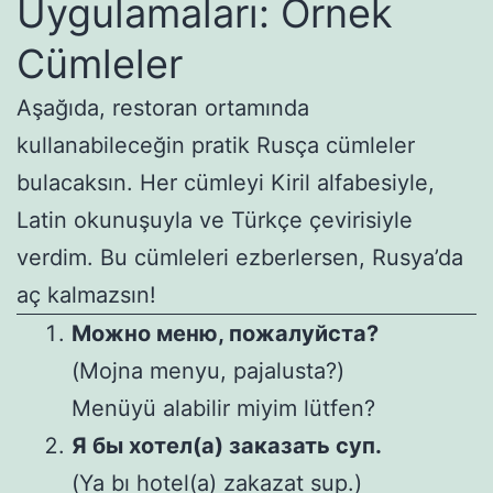
Uygulamaları: Örnek
Cümleler
Aşağıda, restoran ortamında
kullanabileceğin pratik Rusça cümleler
bulacaksın. Her cümleyi Kiril alfabesiyle,
Latin okunuşuyla ve Türkçe çevirisiyle
verdim. Bu cümleleri ezberlersen, Rusya’da
aç kalmazsın!
Можно меню, пожалуйста?
(Mojna menyu, pajalusta?)
Menüyü alabilir miyim lütfen?
Я бы хотел(а) заказать суп.
(Ya bı hotel(a) zakazat sup.)