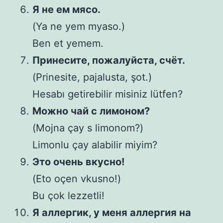
Я не ем мясо.
(Ya ne yem myaso.)
Ben et yemem.
Принесите, пожалуйста, счёт.
(Prinesite, pajalusta, şot.)
Hesabı getirebilir misiniz lütfen?
Можно чай с лимоном?
(Mojna çay s limonom?)
Limonlu çay alabilir miyim?
Это очень вкусно!
(Eto oçen vkusno!)
Bu çok lezzetli!
Я аллергик, у меня аллергия на