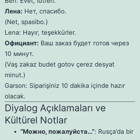
Ben: Evet, lütfen.
Лена:
Нет, спасибо.
(Net, spasibo.)
Lena: Hayır, teşekkürler.
Официант:
Ваш заказ будет готов через
10 минут.
(Vaş zakaz budet gotov çerez desyat
minut.)
Garson: Siparişiniz 10 dakika içinde hazır
olacak.
Diyalog Açıklamaları ve
Kültürel Notlar
“Можно, пожалуйста…”
: Rusça’da bir