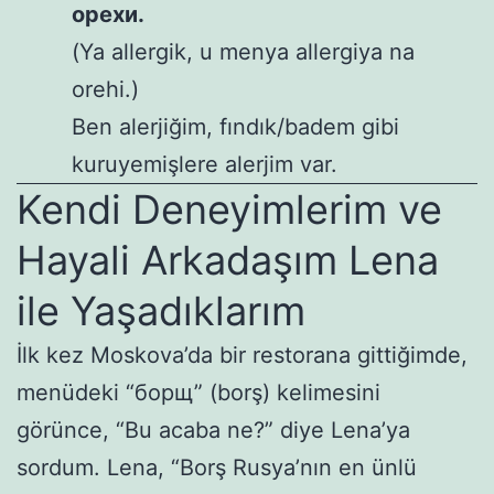
орехи.
(Ya allergik, u menya allergiya na
orehi.)
Ben alerjiğim, fındık/badem gibi
kuruyemişlere alerjim var.
Kendi Deneyimlerim ve
Hayali Arkadaşım Lena
ile Yaşadıklarım
İlk kez Moskova’da bir restorana gittiğimde,
menüdeki “борщ” (borş) kelimesini
görünce, “Bu acaba ne?” diye Lena’ya
sordum. Lena, “Borş Rusya’nın en ünlü