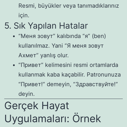
Resmi, büyükler veya tanımadıklarınız
için.
5. Sık Yapılan Hatalar
“Меня зовут” kalıbında “я” (ben)
kullanılmaz. Yani “Я меня зовут
Ахмет” yanlış olur.
“Привет” kelimesini resmi ortamlarda
kullanmak kaba kaçabilir. Patronunuza
“Привет!” demeyin, “Здравствуйте!”
deyin.
Gerçek Hayat
Uygulamaları: Örnek