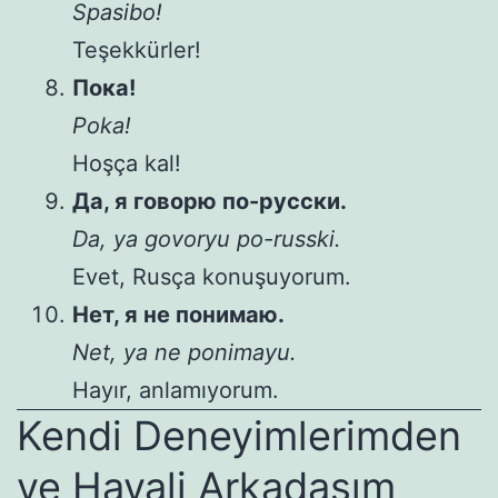
Spasibo!
Teşekkürler!
Пока!
Poka!
Hoşça kal!
Да, я говорю по-русски.
Da, ya govoryu po-russki.
Evet, Rusça konuşuyorum.
Нет, я не понимаю.
Net, ya ne ponimayu.
Hayır, anlamıyorum.
Kendi Deneyimlerimden
ve Hayali Arkadaşım