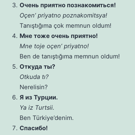
Очень приятно познакомиться!
Oçen’ priyatno poznakomitsya!
Tanıştığıma çok memnun oldum!
Мне тоже очень приятно!
Mne toje oçen’ priyatno!
Ben de tanıştığıma memnun oldum!
Откуда ты?
Otkuda tı?
Nerelisin?
Я из Турции.
Ya iz Turtsii.
Ben Türkiye’denim.
Спасибо!