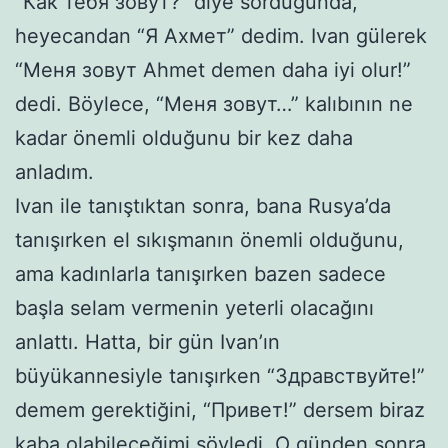
“Как тебя зовут?” diye sorduğunda,
heyecandan “Я Ахмет” dedim. Ivan gülerek
“Меня зовут Ahmet demen daha iyi olur!”
dedi. Böylece, “Меня зовут…” kalıbının ne
kadar önemli olduğunu bir kez daha
anladım.
Ivan ile tanıştıktan sonra, bana Rusya’da
tanışırken el sıkışmanın önemli olduğunu,
ama kadınlarla tanışırken bazen sadece
başla selam vermenin yeterli olacağını
anlattı. Hatta, bir gün Ivan’ın
büyükannesiyle tanışırken “Здравствуйте!”
demem gerektiğini, “Привет!” dersem biraz
kaba olabileceğimi söyledi. O günden sonra,