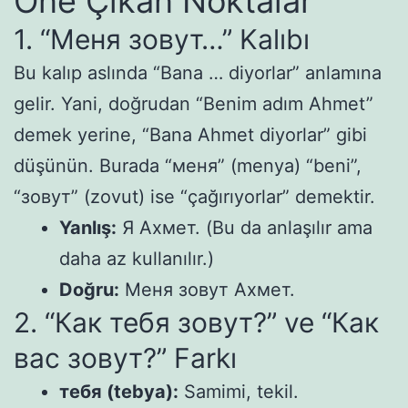
Öne Çıkan Noktalar
1. “Меня зовут…” Kalıbı
Bu kalıp aslında “Bana … diyorlar” anlamına
gelir. Yani, doğrudan “Benim adım Ahmet”
demek yerine, “Bana Ahmet diyorlar” gibi
düşünün. Burada “меня” (menya) “beni”,
“зовут” (zovut) ise “çağırıyorlar” demektir.
Yanlış:
Я Ахмет. (Bu da anlaşılır ama
daha az kullanılır.)
Doğru:
Меня зовут Ахмет.
2. “Как тебя зовут?” ve “Как
вас зовут?” Farkı
тебя (tebya):
Samimi, tekil.