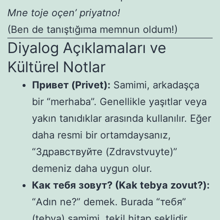
Mne toje oçen’ priyatno!
(Ben de tanıştığıma memnun oldum!)
Diyalog Açıklamaları ve
Kültürel Notlar
Привет (Privet):
Samimi, arkadaşça
bir “merhaba”. Genellikle yaşıtlar veya
yakın tanıdıklar arasında kullanılır. Eğer
daha resmi bir ortamdaysanız,
“Здравствуйте (Zdravstvuyte)”
demeniz daha uygun olur.
Как тебя зовут? (Kak tebya zovut?):
“Adın ne?” demek. Burada “тебя”
(tebya) samimi, tekil hitap şeklidir.