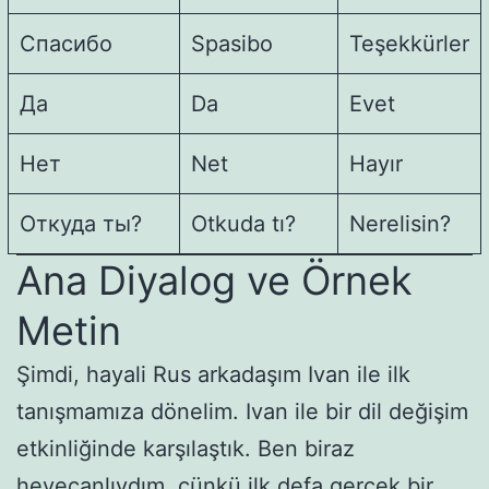
Спасибо
Spasibo
Teşekkürler
Да
Da
Evet
Нет
Net
Hayır
Откуда ты?
Otkuda tı?
Nerelisin?
Ana Diyalog ve Örnek
Metin
Şimdi, hayali Rus arkadaşım Ivan ile ilk
tanışmamıza dönelim. Ivan ile bir dil değişim
etkinliğinde karşılaştık. Ben biraz
heyecanlıydım, çünkü ilk defa gerçek bir