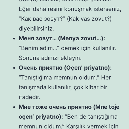
Eğer daha resmi konuşmak isterseniz,
“Как вас зовут?” (Kak vas zovut?)
diyebilirsiniz.
Меня зовут… (Menya zovut…):
“Benim adım…” demek için kullanılır.
Sonuna adınızı ekleyin.
Очень приятно (Oçen’ priyatno):
“Tanıştığıma memnun oldum.” Her
tanışmada kullanılır, çok kibar bir
ifadedir.
Мне тоже очень приятно (Mne toje
oçen’ priyatno):
“Ben de tanıştığıma
memnun oldum.” Karşılık vermek için