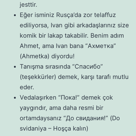
jesttir.
Eğer isminiz Rusça’da zor telaffuz
ediliyorsa, Ivan gibi arkadaşlarınız size
komik bir lakap takabilir. Benim adım
Ahmet, ama Ivan bana “Ахметка”
(Ahmetka) diyordu!
Tanışma sırasında “Спасибо”
(teşekkürler) demek, karşı tarafı mutlu
eder.
Vedalaşırken “Пока!” demek çok
yaygındır, ama daha resmi bir
ortamdaysanız “До свидания!” (Do
svidaniya – Hoşça kalın)