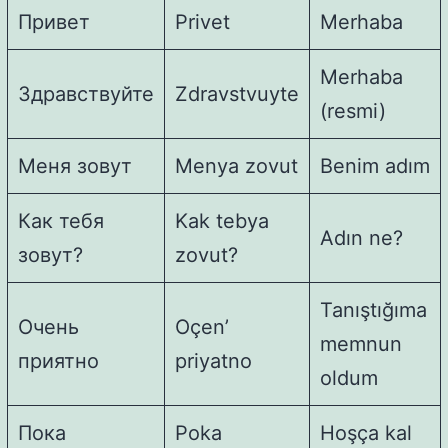
Привет
Privet
Merhaba
Merhaba
Здравствуйте
Zdravstvuyte
(resmi)
Меня зовут
Menya zovut
Benim adım
Как тебя
Kak tebya
Adın ne?
зовут?
zovut?
Tanıştığıma
Очень
Oçen’
memnun
приятно
priyatno
oldum
Пока
Poka
Hoşça kal