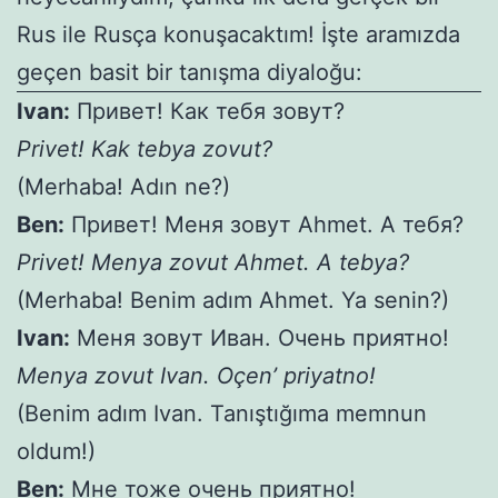
Rus ile Rusça konuşacaktım! İşte aramızda
geçen basit bir tanışma diyaloğu:
Ivan:
Привет! Как тебя зовут?
Privet! Kak tebya zovut?
(Merhaba! Adın ne?)
Ben:
Привет! Меня зовут Ahmet. А тебя?
Privet! Menya zovut Ahmet. A tebya?
(Merhaba! Benim adım Ahmet. Ya senin?)
Ivan:
Меня зовут Иван. Очень приятно!
Menya zovut Ivan. Oçen’ priyatno!
(Benim adım Ivan. Tanıştığıma memnun
oldum!)
Ben:
Мне тоже очень приятно!