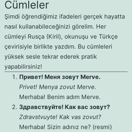
Cümleler
Şimdi öğrendiğimiz ifadeleri gerçek hayatta
nasıl kullanabileceğinizi görelim. Her
cümleyi Rusça (Kiril), okunuşu ve Türkçe
çevirisiyle birlikte yazdım. Bu cümleleri
yüksek sesle tekrar ederek pratik
yapabilirsiniz!
Привет! Меня зовут Мerve.
Privet! Menya zovut Merve.
Merhaba! Benim adım Merve.
Здравствуйте! Как вас зовут?
Zdravstvuyte! Kak vas zovut?
Merhaba! Sizin adınız ne? (resmi)