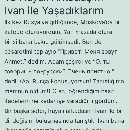
Ivan ile Yaşadıklarım
İlk kez Rusya’ya gittiğimde, Moskova’da bir
kafede oturuyordum. Yan masada oturan
birisi bana bakıp gülümsedi. Ben de
cesaretimi toplayıp “Привет! Меня зовут
Ahmet.” dedim. Adam şaşırdı ve “О, ты
говоришь по-русски? Очень приятно!”
dedi. (Aa, Rusça konuşuyorsun! Tanıştığıma
memnun oldum!) O an, öğrendiğim basit
ifadelerin ne kadar işe yaradığını gördüm.
Bir başka sefer, hayali arkadaşım Ivan ile bir
dil değişim buluşmasında tanıştık. Ivan bana