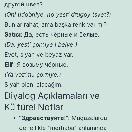
другой цвет?
(Oni udobniye, no yest’ drugoy tsvet?)
Bunlar rahat, ama başka renk var mı?
Satıcı:
Да, есть чёрные и белые.
(Da, yest’ çornıye i belye.)
Evet, siyah ve beyaz var.
Elif:
Я возьму чёрные.
(Ya voz’mu çornıye.)
Siyah olanı alacağım.
Diyalog Açıklamaları ve
Kültürel Notlar
“Здравствуйте!”
: Mağazalarda
genellikle “merhaba” anlamında