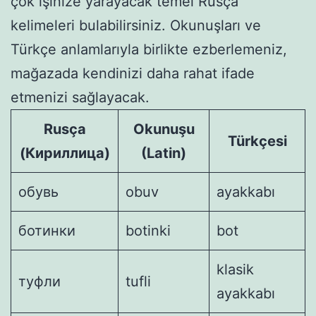
çok işinize yarayacak temel Rusça
kelimeleri bulabilirsiniz. Okunuşları ve
Türkçe anlamlarıyla birlikte ezberlemeniz,
mağazada kendinizi daha rahat ifade
etmenizi sağlayacak.
Rusça
Okunuşu
Türkçesi
(Кириллица)
(Latin)
обувь
obuv
ayakkabı
ботинки
botinki
bot
klasik
туфли
tufli
ayakkabı