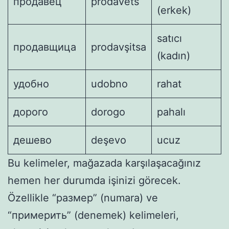
продавец
prodavets
(erkek)
satıcı
продавщица
prodavşitsa
(kadın)
удобно
udobno
rahat
дорого
dorogo
pahalı
дешево
deşevo
ucuz
Bu kelimeler, mağazada karşılaşacağınız
hemen her durumda işinizi görecek.
Özellikle “размер” (numara) ve
“примерить” (denemek) kelimeleri,