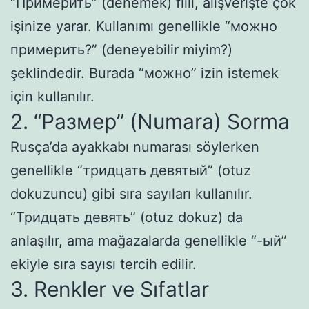
“Примерить” (denemek) fiili, alışverişte çok
işinize yarar. Kullanımı genellikle “можно
примерить?” (deneyebilir miyim?)
şeklindedir. Burada “можно” izin istemek
için kullanılır.
2. “Размер” (Numara) Sorma
Rusça’da ayakkabı numarası söylerken
genellikle “тридцать девятый” (otuz
dokuzuncu) gibi sıra sayıları kullanılır.
“Тридцать девять” (otuz dokuz) da
anlaşılır, ama mağazalarda genellikle “-ый”
ekiyle sıra sayısı tercih edilir.
3. Renkler ve Sıfatlar