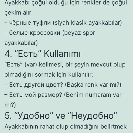
Ayakkabı çoğul olduğu için renkler de çoğul
çekim alır:
– чёрные туфли (siyah klasik ayakkabılar)
– белые кроссовки (beyaz spor
ayakkabılar)
4. “Есть” Kullanımı
“Есть” (var) kelimesi, bir şeyin mevcut olup
olmadığını sormak için kullanılır:
– Есть другой цвет? (Başka renk var mı?)
– Есть мой размер? (Benim numaram var
mı?)
5. “Удобно” ve “Неудобно”
Ayakkabının rahat olup olmadığını belirtmek