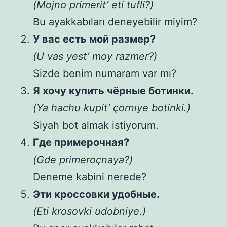
(Mojno primerit’ eti tufli?)
Bu ayakkabıları deneyebilir miyim?
У вас есть мой размер?
(U vas yest’ moy razmer?)
Sizde benim numaram var mı?
Я хочу купить чёрные ботинки.
(Ya hachu kupit’ çornıye botinki.)
Siyah bot almak istiyorum.
Где примерочная?
(Gde primeroçnaya?)
Deneme kabini nerede?
Эти кроссовки удобные.
(Eti krosovki udobniye.)