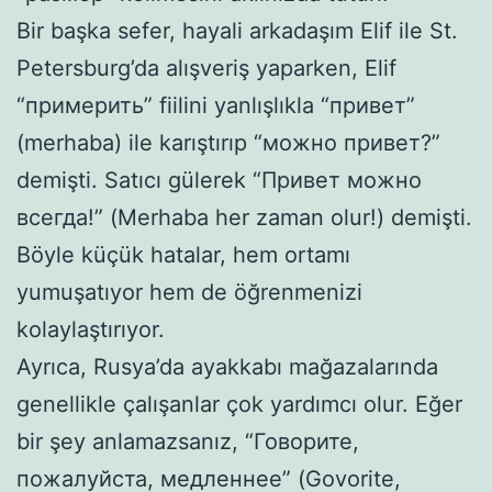
Bir başka sefer, hayali arkadaşım Elif ile St.
Petersburg’da alışveriş yaparken, Elif
“примерить” fiilini yanlışlıkla “привет”
(merhaba) ile karıştırıp “можно привет?”
demişti. Satıcı gülerek “Привет можно
всегда!” (Merhaba her zaman olur!) demişti.
Böyle küçük hatalar, hem ortamı
yumuşatıyor hem de öğrenmenizi
kolaylaştırıyor.
Ayrıca, Rusya’da ayakkabı mağazalarında
genellikle çalışanlar çok yardımcı olur. Eğer
bir şey anlamazsanız, “Говорите,
пожалуйста, медленнее” (Govorite,