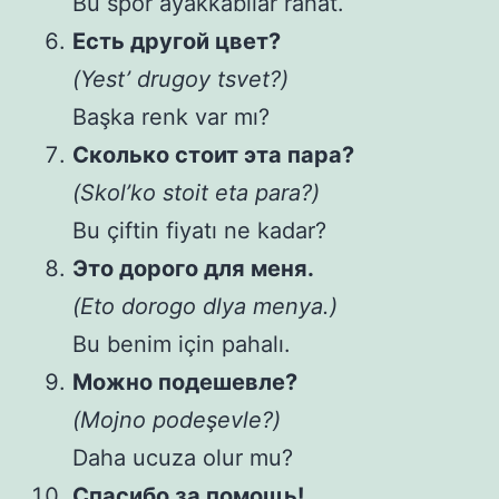
Bu spor ayakkabılar rahat.
Есть другой цвет?
(Yest’ drugoy tsvet?)
Başka renk var mı?
Сколько стоит эта пара?
(Skol’ko stoit eta para?)
Bu çiftin fiyatı ne kadar?
Это дорого для меня.
(Eto dorogo dlya menya.)
Bu benim için pahalı.
Можно подешевле?
(Mojno podeşevle?)
Daha ucuza olur mu?
Спасибо за помощь!