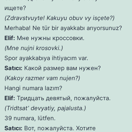
ищете?
(Zdravstvuyte! Kakuyu obuv vy isçete?)
Merhaba! Ne tür bir ayakkabı arıyorsunuz?
Elif:
Мне нужны кроссовки.
(Mne nujni krosovki.)
Spor ayakkabıya ihtiyacım var.
Satıcı:
Какой размер вам нужен?
(Kakoy razmer vam nujen?)
Hangi numara lazım?
Elif:
Тридцать девятый, пожалуйста.
(Tridtsat’ devyatiy, pajalusta.)
39 numara, lütfen.
Satıcı:
Вот, пожалуйста. Хотите