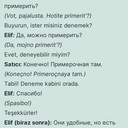
примерить?
(Vot, pajalusta. Hotite primerit’?)
Buyurun, ister misiniz denemek?
Elif:
Да, можно примерить?
(Da, mojno primerit’?)
Evet, deneyebilir miyim?
Satıcı:
Конечно! Примерочная там.
(Koneçno! Primeroçnaya tam.)
Tabii! Deneme kabini orada.
Elif:
Спасибо!
(Spasibo!)
Teşekkürler!
Elif (biraz sonra):
Они удобные, но есть