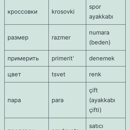
spor
кроссовки
krosovki
ayakkabı
numara
размер
razmer
(beden)
примерить
primerit’
denemek
цвет
tsvet
renk
çift
пара
para
(ayakkabı
çifti)
satıcı