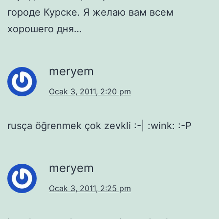
городе Курске. Я желаю вам всем
хорошего дня…
meryem
Ocak 3, 2011, 2:20 pm
rusça öğrenmek çok zevkli :-| :wink: :-P
meryem
Ocak 3, 2011, 2:25 pm