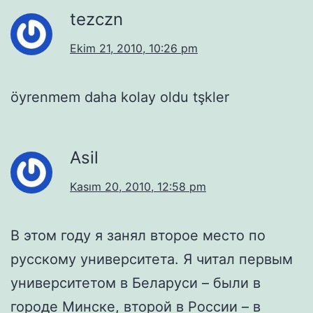
tezczn
Ekim 21, 2010, 10:26 pm
öyrenmem daha kolay oldu tşkler
Asil
Kasım 20, 2010, 12:58 pm
В этом году я занял второе место по
русскому университета. Я читал первым
университетом в Беларуси – были в
городе Минске, второй в России – в