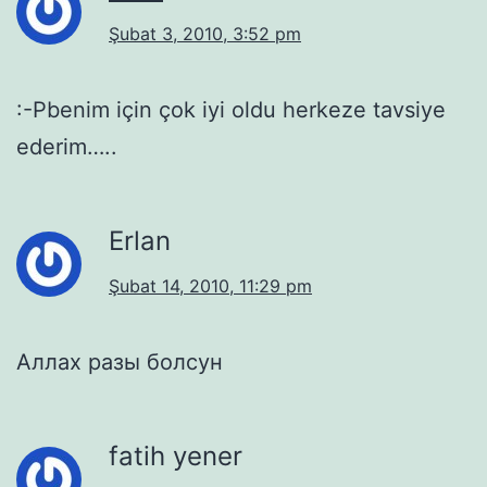
Şubat 3, 2010, 3:52 pm
:-Pbenim için çok iyi oldu herkeze tavsiye
ederim…..
Erlan
Şubat 14, 2010, 11:29 pm
Аллах разы болсун
fatih yener