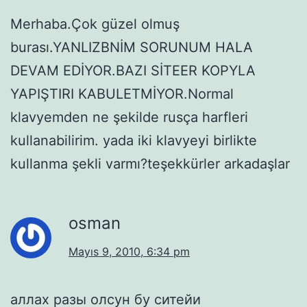
Merhaba.Çok güzel olmuş
burası.YANLIZBNİM SORUNUM HALA
DEVAM EDİYOR.BAZI SİTEER KOPYLA
YAPIŞTIRI KABULETMİYOR.Normal
klavyemden ne şekilde rusça harfleri
kullanabilirim. yada iki klavyeyi birlikte
kullanma şekli varmı?teşekkürler arkadaşlar
osman
Mayıs 9, 2010, 6:34 pm
аллах разы олсун бу ситейи