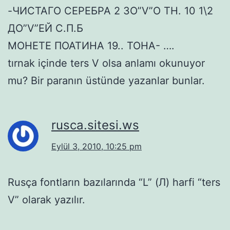
-ЧИСТАГО СЕРЕБРА 2 ЗО”V”О ТН. 10 1\2
ДО”V”ЕЙ С.П.Б
МОНЕТЕ ПОАТИНА 19.. ТОНА- ….
tırnak içinde ters V olsa anlamı okunuyor
mu? Bir paranın üstünde yazanlar bunlar.
rusca.sitesi.ws
Eylül 3, 2010, 10:25 pm
Rusça fontların bazılarında “L” (Л) harfi “ters
V” olarak yazılır.