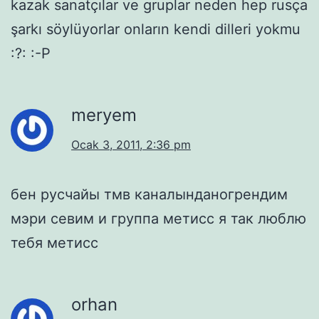
kazak sanatçılar ve gruplar neden hep rusça
şarkı söylüyorlar onların kendi dilleri yokmu
:?: :-P
meryem
Ocak 3, 2011, 2:36 pm
бен русчайы тмв каналынданогрендим
мэри севим и группа метисс я так люблю
тебя метисс
orhan