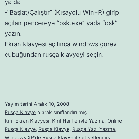
ya da
-“Başlat/Çalıştır” (Kısayolu Win+R) girip
açılan pencereye “osk.exe” yada “osk”
yazın.
Ekran klavyesi açılınca windows görev
çubuğundan rusça klavyeyi seçin.
Yayım tarihi
Aralık 10, 2008
Rusça Klavye
olarak sınıflandırılmış
Kiril Ekran Klavyesi
,
Kiril Harfleriyle Yazma
,
Online
Rusça Klavye
,
Rusça Klavye
,
Rusça Yazı Yazma
,
Windows XP'de Rusça klavye
ile etiketlenmiş