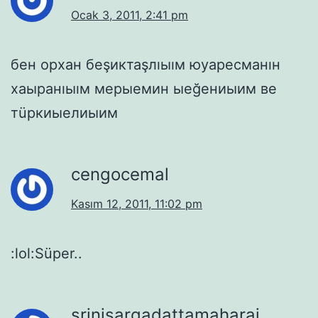
Ocak 3, 2011, 2:41 pm
бен орхан беşиктаşлıыıм юуаресманıн
хаыранıыıм мерыемин ыеğениыим ве
тüркиыелиыим
cengocemal
Kasım 12, 2011, 11:02 pm
:lol:Süper..
srinisargadattamaharaj