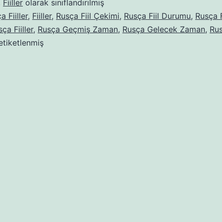
,
Fiiller
olarak sınıflandırılmış
 Fiiller
,
Fiiller
,
Rusça Fiil Çekimi
,
Rusça Fiil Durumu
,
Rusça F
ça Fiiller
,
Rusça Geçmiş Zaman
,
Rusça Gelecek Zaman
,
Rus
etiketlenmiş