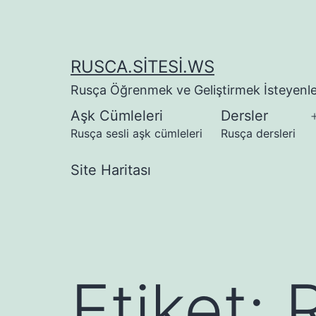
İçeriğe
geç
RUSCA.SITESI.WS
Rusça Öğrenmek ve Geliştirmek İsteyenler
Aşk Cümleleri
Dersler
Rusça sesli aşk cümleleri
Rusça dersleri
Site Haritası
Etiket: