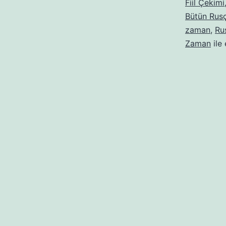
Fiil Çekimi
Bütün Rusça
zaman
,
Rus
Zaman
ile 