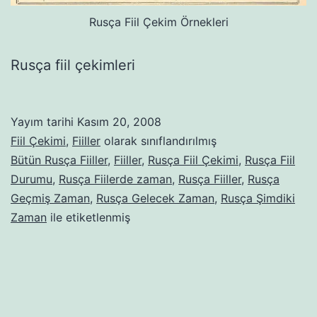
Rusça Fiil Çekim Örnekleri
Rusça fiil çekimleri
Yayım tarihi
Kasım 20, 2008
Fiil Çekimi
,
Fiiller
olarak sınıflandırılmış
Bütün Rusça Fiiller
,
Fiiller
,
Rusça Fiil Çekimi
,
Rusça Fiil
Durumu
,
Rusça Fiilerde zaman
,
Rusça Fiiller
,
Rusça
Geçmiş Zaman
,
Rusça Gelecek Zaman
,
Rusça Şimdiki
Zaman
ile etiketlenmiş