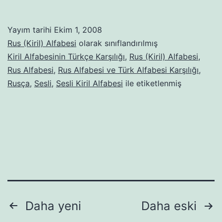
(Kiril)
Alfab
Yayım tarihi
Ekim 1, 2008
Rus (Kiril) Alfabesi
olarak sınıflandırılmış
Kiril Alfabesinin Türkçe Karşılığı
,
Rus (Kiril) Alfabesi
,
Rus Alfabesi
,
Rus Alfabesi ve Türk Alfabesi Karşılığı
,
Rusça
,
Sesli
,
Sesli Kiril Alfabesi
ile etiketlenmiş
Yazı
Daha yeni
Daha eski