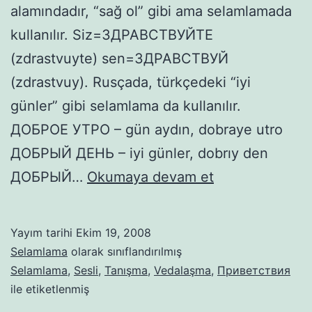
alamındadır, “sağ ol” gibi ama selamlamada
kullanılır. Siz=ЗДРАВСТВУЙТЕ
(zdrastvuyte) sen=ЗДРАВСТВУЙ
(zdrastvuy). Rusçada, türkçedeki “iyi
günler” gibi selamlama da kullanılır.
ДОБРОЕ УТРО – gün aydın, dobraye utro
ДОБРЫЙ ДЕНЬ – iyi günler, dobrıy den
Selamlama
ДОБРЫЙ…
Okumaya devam et
Yayım tarihi
Ekim 19, 2008
Selamlama
olarak sınıflandırılmış
Selamlama
,
Sesli
,
Tanışma
,
Vedalaşma
,
Приветствия
ile etiketlenmiş