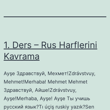
1. Ders – Rus Harflerini
Kavrama
Ayşe Здравствуй, Мехмет!Zdrávstvuy,
Mehmet!Merhaba! Mehmet Mehmet
Здравствуй, Айше!Zdrávstvuy,
Ayşe!Merhaba, Ayşe! Ayşe Ты учишь
русский язык?Tı úçiş ruskiy yazık?Sen