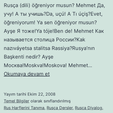
Rusça (dili) öğreniyor musun? Mehmet Да,
учу! А ты учишь?Da, uçú! A Tı úçiş?Evet,
öğreniyorum! Ya sen öğreniyor musun?
Ayşe Я тоже!Ya tóje!Ben de! Mehmet Как
называется столица России?Kak
nazıváyetsa stalitsa Rassiya?Rusya’nın
Başkenti nedir? Ayşe
Москва!Moskva!Moskova! Mehmet…
1.
Okumaya devam et
Ders
–
Yayım tarihi
Ekim 22, 2008
Rus
Temel Bilgiler
olarak sınıflandırılmış
Harflerini
Rus Harflerini Tanıma
,
Rusça Dersler
,
Rusça Diyalog
,