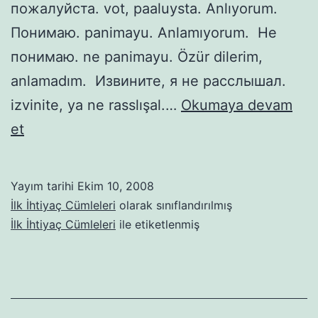
пожалуйста. vot, paaluysta. Anlıyorum.
Понимаю. panimayu. Anlamıyorum. Не
понимаю. ne panimayu. Özür dilerim,
anlamadım. Извините, я не расслышал.
izvinite, ya ne rasslışal.…
Okumaya devam
İlk
et
ihtiyaç
cümleleri
Yayım tarihi
Ekim 10, 2008
İlk İhtiyaç Cümleleri
olarak sınıflandırılmış
İlk İhtiyaç Cümleleri
ile etiketlenmiş