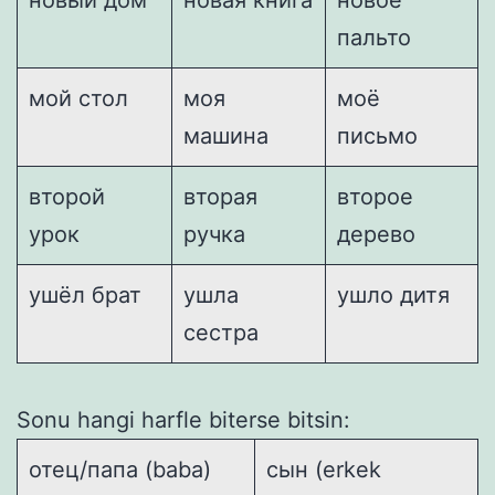
пальто
мой стол
моя
моё
машина
письмо
второй
вторая
второе
урок
ручка
дерево
ушёл брат
ушла
ушло дитя
сестра
Sonu hangi harfle biterse bitsin:
отец/папа (baba)
сын (erkek