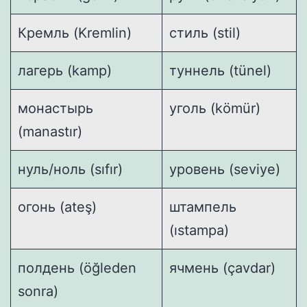
Кремль (Kremlin)
стиль (stil)
лагерь (kamp)
туннель (tünel)
монастырь
уголь (kömür)
(manastır)
нуль/ноль (sıfır)
уровень (seviye)
огонь (ateş)
штампель
(ıstampa)
полдень (öğleden
ячмень (çavdar)
sonra)