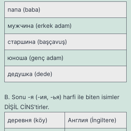
папа (baba)
мужчина (erkek adam)
старшина (başçavuş)
юноша (genç adam)
дедушка (dede)
B. Sonu -я (-ия, -ья) harfi ile biten isimler
DİŞİL CİNS’tirler.
деревня (köy)
Англия (İngiltere)