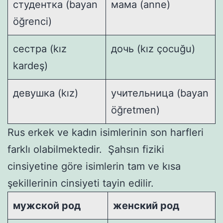
студентка (bayan
мама (anne)
öğrenci)
сестра (kız
дочь (kız çocuğu)
kardeş)
девушка (kız)
учительница (bayan
öğretmen)
Rus erkek ve kadın isimlerinin son harfleri
farklı olabilmektedir. Şahsın fiziki
cinsiyetine göre isimlerin tam ve kısa
şekillerinin cinsiyeti tayin edilir.
мужской род
женский род