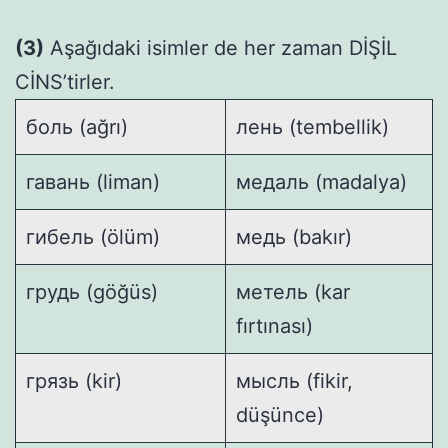
(3)
Aşağıdaki isimler de her zaman DİŞİL
CİNS’tirler.
боль (ağrı)
лень (tembellik)
гавань (liman)
медаль (madalya)
гибель (ölüm)
медь (bakır)
грудь (göğüs)
метель (kar
fırtınası)
грязь (kir)
мысль (fikir,
düşünce)