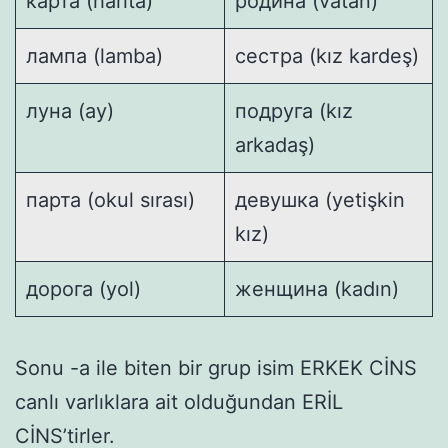
карта (harita)
родина (vatan)
лампа (lamba)
сестра (kız kardeş)
луна (ay)
подруга (kız
arkadaş)
парта (okul sırası)
девушка (yetişkin
kız)
дорога (yol)
женщина (kadın)
Sonu -а ile biten bir grup isim ERKEK CİNS
canlı varlıklara ait olduğundan ERİL
CİNS’tirler.