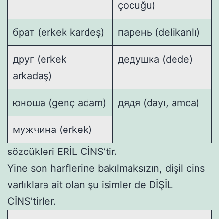
çocuğu)
брат (erkek kardeş)
парень (delikanlı)
друг (erkek
дедушка (dede)
arkadaş)
юноша (genç adam)
дядя (dayı, amca)
мужчина (erkek)
sözcükleri ERİL CİNS’tir.
Yine son harflerine bakılmaksızın, dişil cins
varlıklara ait olan şu isimler de DİŞİL
CİNS’tirler.