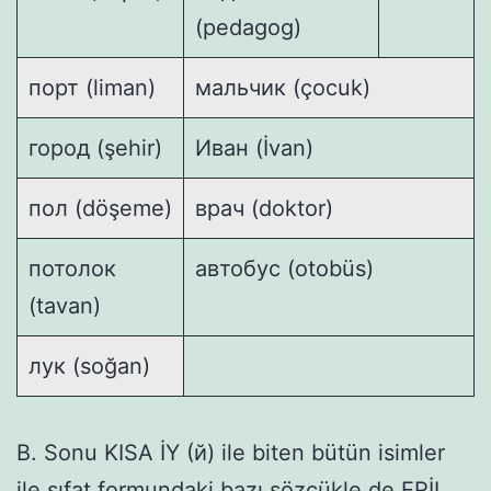
(pedagog)
порт (liman)
мальчик (çocuk)
город (şehir)
Иван (İvan)
пол (döşeme)
врач (doktor)
потолок
автобус (otobüs)
(tavan)
лук (soğan)
B. Sonu KISA İY (й) ile biten bütün isimler
ile sıfat formundaki bazı sözcükle de ERİL