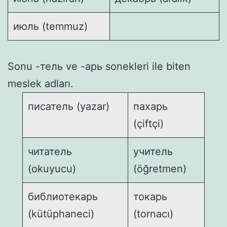
июль (temmuz)
Sonu -тель ve -арь sonekleri ile biten
meslek adları.
писатель (yazar)
пахарь
(çiftçi)
читатель
учитель
(okuyucu)
(öğretmen)
библиотекарь
токарь
(kütüphaneci)
(tornacı)