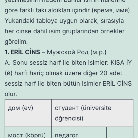
göre farklı takı aldıkları içindir (время, имя).
Yukarıdaki tabloya uygun olarak, sırasıyla
her cinse dahil isim gruplarından örnekler
görelim.
1. ERİL CİNS
– Мужской Род (м.р.)
А. Sonu sessiz harf ile biten isimler: KISA İY
(й) harfi hariç olmak üzere diğer 20 adet
sessiz harf ile biten bütün isimler ERİL CİNS
olur.
дом (ev)
студент (üniversite
öğrencisi)
мост (köprü)
педагог