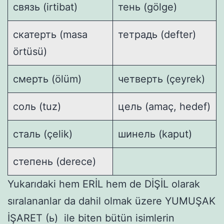
связь (irtibat)
тень (gölge)
скатерть (masa
тетрадь (defter)
örtüsü)
смерть (ölüm)
четверть (çeyrek)
соль (tuz)
цель (amaç, hedef)
сталь (çelik)
шинель (kaput)
степень (derece)
Yukarıdaki hem ERİL hem de DİŞİL olarak
sıralananlar da dahil olmak üzere YUMUŞAK
İŞARET (ь) ile biten bütün isimlerin