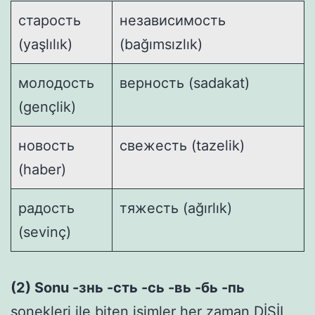
старость
независимость
(yaşlılık)
(bağımsızlık)
молодость
верность (sadakat)
(gençlik)
новость
свежесть (tazelik)
(haber)
радость
тяжесть (ağırlık)
(sevinç)
(2) Sonu -знь -сть -сь -вь -бь -пь
sonekleri ile biten isimler her zaman DİŞİL