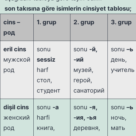
son takısına göre isimlerin cinsiyet tablosu;
cins –
1. grup
2. grup
3. grup
род
eril cins
sonu
sonu
-й,
sonu
–ь
мужской
sessiz
-ий
день,
род
harf
музей,
учитель
стол,
герой,
студент
санаторий
dişil cins
sonu
-а
sonu
-я,
sonu
–ь
женский
harfi
-ия, -ья
ночь,
род
книга,
деревня,
мать