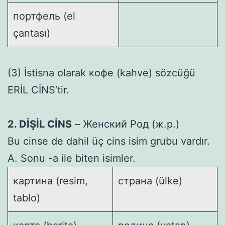
портфель (el
çantası)
(3) İstisna olarak кофе (kahve) sözcüğü
ERİL CİNS’tir.
2. DİŞİL CİNS
– Женский Род (ж.р.)
Bu cinse de dahil üç cins isim grubu vardır.
A. Sonu -а ile biten isimler.
картина (resim,
страна (ülke)
tablo)