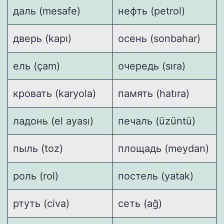
даль (mesafe)
нефть (petrol)
дверь (kapı)
осень (sonbahar)
ель (çam)
очередь (sıra)
кровать (karyola)
память (hatıra)
ладонь (el ayası)
печаль (üzüntü)
пыль (toz)
площадь (meydan)
роль (rol)
постель (yatak)
ртуть (civa)
сеть (ağ)