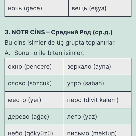
ночь (gece)
вещь (eşya)
3. NÖTR CİNS – Средний Род (ср.д.)
Bu cins isimler de üç grupta toplanırlar.
A. Sonu -о ile biten isimler.
окно (pencere)
зеркало (ayna)
слово (sözcük)
утро (sabah)
место (yer)
перо (divit kalem)
дерево (ağaç)
лето (yaz)
небо (gökyüzü)
письмо (mektup)