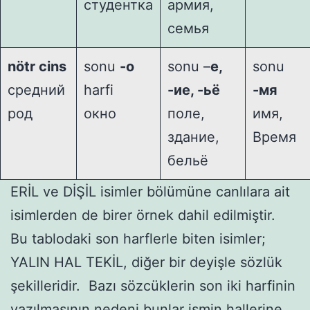
студентка
армия,
семья
nötr cins
sonu
-о
sonu –
е,
sonu
средний
harfi
-ие, -ьё
-мя
род
окно
поле,
имя,
здание,
Время
бeльё
ERİL ve DİŞİL isimler bölümüne canlılara ait
isimlerden de birer örnek dahil edilmiştir.
Bu tablodaki son harflerle biten isimler;
YALIN HAL TEKİL, diğer bir deyişle sözlük
şekilleridir. Bazı sözcüklerin son iki harfinin
yazılmasının nedeni bunlar ismin hallerine