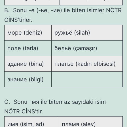
B. Sonu -е (-ье, -ие) ile biten isimler NÖTR
CİNS’tirler.
море (deniz)
ружьё (silah)
поле (tarla)
бельё (çamaşır)
здание (bina)
платье (kadın elbisesi)
знание (bilgi)
C. Sonu -мя ile biten az sayıdaki isim
NÖTR CİNS’tir.
имя (isim, ad)
пламя (alev)