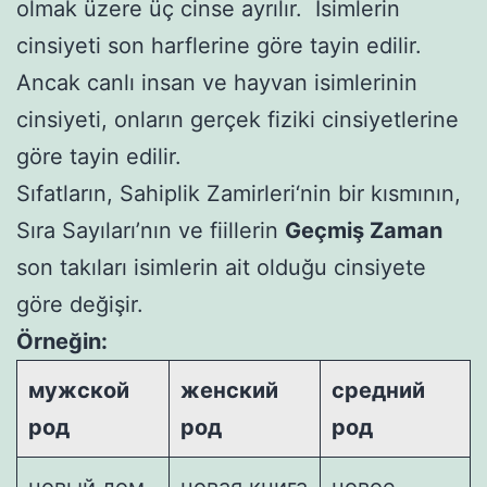
olmak üzere üç cinse ayrılır. İsimlerin
cinsiyeti son harflerine göre tayin edilir.
Ancak canlı insan ve hayvan isimlerinin
cinsiyeti, onların gerçek fiziki cinsiyetlerine
göre tayin edilir.
Sıfatların, Sahiplik Zamirleri‘nin bir kısmının,
Sıra Sayıları’nın ve fiillerin
Geçmiş Zaman
son takıları isimlerin ait olduğu cinsiyete
göre değişir.
Örneğin:
мужской
женский
средний
род
род
род
новый дом
новая книга
новое