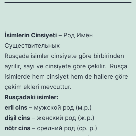
İsimlerin Cinsiyeti
– Род Имён
Существительных
Rusçada isimler cinsiyete göre birbirinden
ayrılır, sayı ve cinsiyete göre çekilir. Rusça
isimlerde hem cinsiyet hem de hallere göre
çekim ekleri mevcuttur.
Rusçadaki isimler:
eril
cins
– мужской род (м.р.)
diş
il
cins
– женский род (ж.р.)
nötr cins
– средний род (ср. р.)