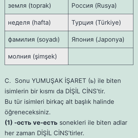
земля (toprak)
Россия (Rusya)
неделя (hafta)
Турция (Türkiye)
фамилия (soyadı)
Япония (Japonya)
молния (şimşek)
C. Sonu YUMUŞAK İŞARET (ь) ile biten
isimlerin bir kısmı da DİŞİL CİNS’tir.
Bu tür isimleri birkaç alt başlık halinde
öğreneceksiniz.
(1) -ость ve-есть
sonekleri ile biten adlar
her zaman DİŞİL CİNS’tirler.