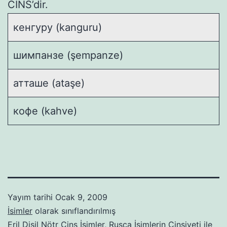
CİNS’dir.
кенгуру (kanguru)
шимпанзе (şempanze)
атташе (ataşe)
кофе (kahve)
Yayım tarihi
Ocak 9, 2009
İsimler
olarak sınıflandırılmış
Eril Dişil Nötr Cins İsimler
,
Rusça İsimlerin Cinsiyeti
ile