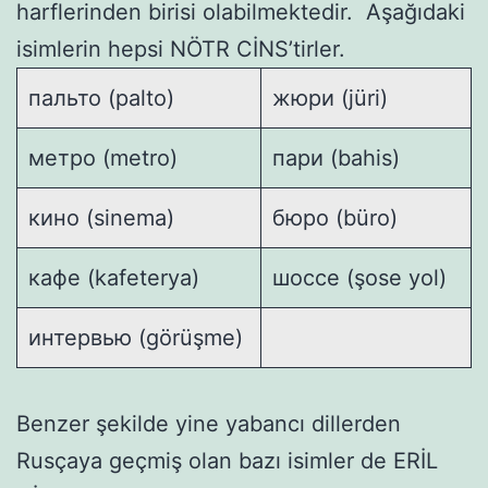
harflerinden birisi olabilmektedir. Aşağıdaki
isimlerin hepsi NÖTR CİNS’tirler.
пальто (palto)
жюри (jüri)
метро (metro)
пари (bahis)
кино (sinema)
бюро (büro)
кафе (kafeterya)
шоссе (şose yol)
интервью (görüşme)
Benzer şekilde yine yabancı dillerden
Rusçaya geçmiş olan bazı isimler de ERİL