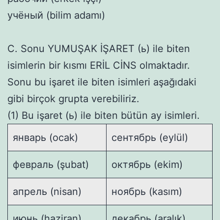
учёный (bilim adamı)
C. Sonu YUMUŞAK İŞARET (ь) ile biten
isimlerin bir kısmı ERİL CİNS olmaktadır.
Sonu bu işaret ile biten isimleri aşağıdaki
gibi birçok grupta verebiliriz.
(1) Bu işaret (ь) ile biten bütün ay isimleri.
январь (ocak)
сентябрь (eylül)
февраль (şubat)
октябрь (ekim)
апрель (nisan)
ноябрь (kasım)
июнь (haziran)
декабрь (aralık)