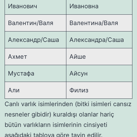
Иванович
Ивановна
Валентин/Валя
Валентина/Валя
Александр/Саша
Александра/Саша
Ахмет
Айше
Мустафа
Айсун
Али
Филиз
Canlı varlık isimlerinden (bitki isimleri cansız
nesneler gibidir) kuraldışı olanlar hariç
bütün varlıkların isimlerinin cinsiyeti
aşağıdaki tabloya göre tayin edilir.