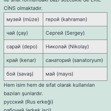
CİNS olmaktadır.
музей (müze)
герой (kahraman)
чай (çay)
Сергей (Sergey)
сарай (depo)
Николай (Nikolay)
край (kenar)
санаторий (sanatoryum)
бой (savaş)
май (mayıs)
Hem isim hem de sıfat olarak kullanılan
bazıları şunlardır.
русский (Rus erkeği)
рабочий (erkek işçi)