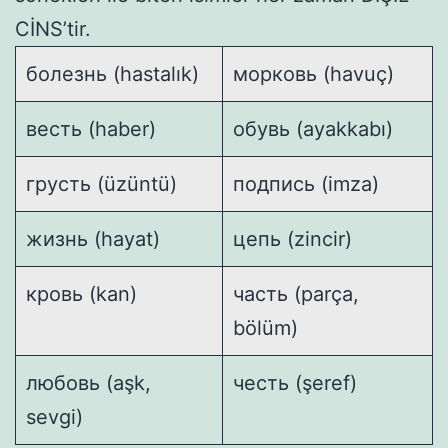
CİNS’tir.
болезнь (hastalık)
морковь (havuç)
весть (haber)
обувь (ayakkabı)
грусть (üzüntü)
подпись (imza)
жизнь (hayat)
цепь (zincir)
кровь (kan)
часть (parça,
bölüm)
любовь (aşk,
честь (şeref)
sevgi)