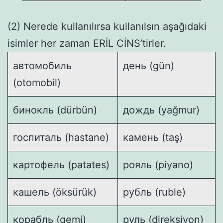
(2) Nerede kullanılırsa kullanılsın aşağıdaki
isimler her zaman ERİL CİNS’tirler.
автомобиль
день (gün)
(otomobil)
бинокль (dürbün)
дождь (yağmur)
госпиталь (hastane)
камень (taş)
картофель (patates)
рояль (piyano)
кашель (öksürük)
рубль (ruble)
корабль (gemi)
руль (direksiyon)