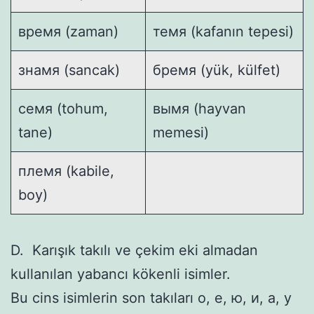
время (zaman)
темя (kafanın tepesi)
знамя (sancak)
бремя (yük, külfet)
семя (tohum,
вымя (hayvan
tane)
memesi)
племя (kabile,
boy)
D. Karışık takılı ve çekim eki almadan
kullanılan yabancı kökenli isimler.
Bu cins isimlerin son takıları о, е, ю, и, а, у